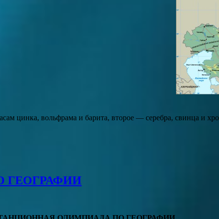
пасам цинка, вольфрама и барита, второе — серебра, свинца и х
 ГЕОГРАФИИ
ТАНЦИОННАЯ ОЛИМПИАДА ПО ГЕОГРАФИИ