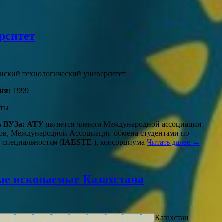
рситет
ский технологический университет
ия:
1999
ты
ь ВУЗа:
АТУ
является членом Международной ассоциации
ов, Международной Ассоциации обмена студентами по
 специальностям (
IAESTE
), консорциума
Читать далее →
ые ископаемые Казахстана
n
Казахстан