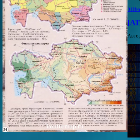
01
Ию
[АТ
Авто