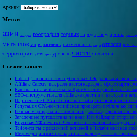
Архивы
Метки
азии
география
горных
города
государства
воздуха
границ
металлов
отрасли
моря
низменности
песча
населения
озера
части
территории
является
уровень
угля
урал
Свежие записи
Public.tg: пространство публичных Telegram-каналов и с
Affiliate.Careers: как развивается карьера в сфере партнёр
Как скачать авиабилеты на КупиБилет и управлять свои
SEO-инструменты для affiliate-маркетинга: как сравниват
Партнерские CPA-события: как выбирать полезные отрас
Репутация CPA-компаний: как проверять публичные сиг
Речные маршруты и активный отдых: байдарочные сплавы
Загадочные путешествия по воде: Как байдарки открыва
Круговая УФ-печать в Челябинске: технологии будущего 
Тейбл-тенты с рекламной вставкой в Челябинске: как сде
Мир медицинских препаратов: как рождаются лекарства 