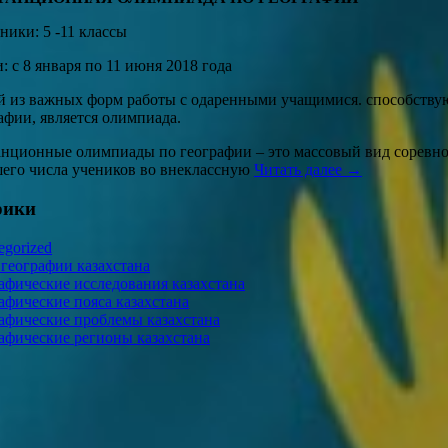
ники: 5 -11 классы
: с 8 января по 11 июня 2018 года
 из важных форм работы с одаренными учащимися. способствую
афии, является олимпиада.
нционные олимпиады по географии – это массовый вид соревно
его числа учеников во внеклассную
Читать далее →
рики
egorized
 географии казахстана
афические исследования казахстана
афические пояса казахстана
афические проблемы казахстана
афические регионы казахстана