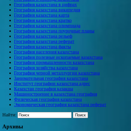
География казахстана в цифрах
География казахстана википедия
География казахстана карта
География казахстана кратко
География казахстана олимпиада
География казахстана поурочные планы
География казахстана рельеф
География казахстана реферат
География казахстана факты
География населения казахстана
География полезные ископаемые казахстана
География промышленности казахстана
География хозяйства казахстана
География черной металлургии казахстана
Занимательная география казахстана
Институт географии казахстана адрес
Казахстан география казакша
Машиностроение в казахстана география
Физическая география казахстана
Экономическая география казахстана реферат
Найти:
Архивы