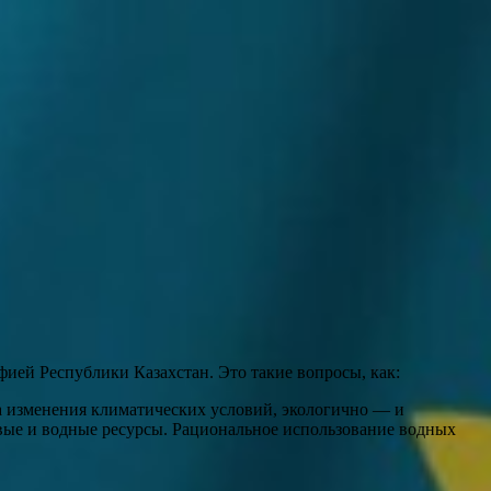
фией Республики Казахстан. Это такие вопросы, как:
 изменения климатических условий, экологично — и
вые и водные ресурсы. Рациональное использование водных