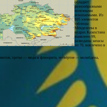
обладает
разнообразными
полезными
ископаемыми. Из
105 элементов
таблицы
Менделеева в
недрах Казахстана
выявлено 99,
разведаны запасы
по 70, вовлечено в
ромитов, третье — меди и флюорита, четвёртое — молибдена,