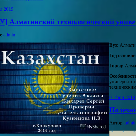
л 2019
У] Алматинский технологический униве
р:
admin
Вуз:
Алматин
Год основан
Город:
Алма
Особенност
университет
техническим
01
Июн 2019
Полезн
Автор:
admi