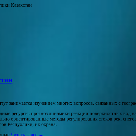
лики Казахстан
стан
тут занимается изучением многих вопросов, связанных с геогра
ные ресурсы: прогноз динамики реакции поверхностных вод на
льно ориентированные методы регулирования стоков рек, снего
сов Республики, их охрана.
рные
Читать далее →