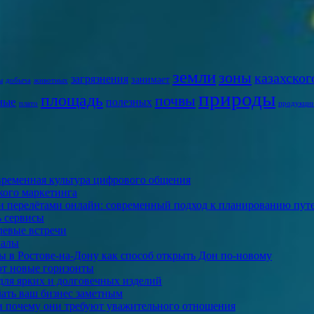
земли
зоны
казахског
загрязнения
занимает
ы
добыча
животных
природы
площадь
почвы
ные
полезных
плато
продукци
овременная культура цифрового общения
ского маркетинга
ми перелётами онлайн: современный подход к планированию пут
ь сервисы
левые встречи
налы
 в Ростове-на-Дону как способ открыть Дон по-новому
ют новые горизонты
для ярких и долговечных изделий
лать ваш бизнес заметным
и почему они требуют уважительного отношения