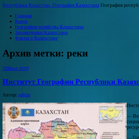
Республика Казахстан. География Казахстана
География респуб
Главная
Карта
География хозяйства Казахстана
Заповедники Казахстана
Факты о Казахстане
Архив метки:
реки
20
Июл 2019
Институт Географии Республики Казах
Автор:
admin
Инсти
— Вод
социа
ресур
— Го