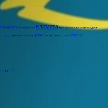
климата
о
казахстан
каспийского
машиностроение
месторождений
реки
страны
птиц
развития
республики
руды
и
растений
ешествий