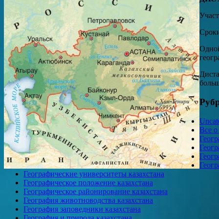
Участ
Сроки
Одной
геогр
Диста
больш
Руб
Uncat
Все о
Геогр
Геогр
Геогр
Геогр
Географические университеты казахстана
Географическое положение казахстана
Географическое районирование казахстана
География животноводства казахстана
География заповедники казахстана
География и природа казахстана