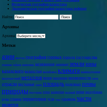
Физическая география казахстана
Экономическая география казахстана реферат
Найти:
Архивы
Архивы
Метки
азии
география
горных
города
государства
воздуха
земли
зоны
загрязнения
занимает
границы
добыча
животных
климата
казахского
казахстан
каспийского
машиностроение
металлов
моря
низменности
населения
месторождений
озера
площадь
почвы
отрасли
песчаные
полезных
плато
природы
реки
птиц
развития
республики
продукции
растений
части
территории
уровень
страны
угля
руды
урал
является