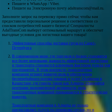
Пишите в WhatsApp / Viber.
Пишите на Электронную почту adaltranscom@mail.ru.
Заполните запрос на перевозку прямо сейчас чтобы вам
предоставили персональное решение в соответствии со
списком потребностей вашего бизнеса! Специалисты
AdalTransCom выберут оптимальный маршрут и обеспечат
выгодные условия для логистики вашего товара!
Эффективные способы доставки груза из Санкт-
Петербурга
В современном мире, где торговля и бизнес становятся
все более мировыми, важность эффективной логистики
и транспорта становится ключевым фактором успеха для
предприятий. В этом контексте, транспортные
компании играют важную роль в обеспечении
бесперебойного потока товаров и услуг. Особенно в
Казахстане, где города, такие как Алматы, становятся
центрами экономической активности, роль
транспортных компаний превращается в стратегически
важную.
Транспортная компания в Алматы не только
предоставляет услуги по перевозке грузов, но и