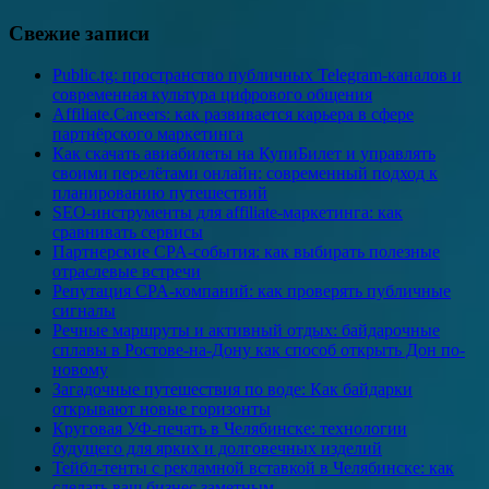
Свежие записи
Public.tg: пространство публичных Telegram-каналов и
современная культура цифрового общения
Affiliate.Careers: как развивается карьера в сфере
партнёрского маркетинга
Как скачать авиабилеты на КупиБилет и управлять
своими перелётами онлайн: современный подход к
планированию путешествий
SEO-инструменты для affiliate-маркетинга: как
сравнивать сервисы
Партнерские CPA-события: как выбирать полезные
отраслевые встречи
Репутация CPA-компаний: как проверять публичные
сигналы
Речные маршруты и активный отдых: байдарочные
сплавы в Ростове-на-Дону как способ открыть Дон по-
новому
Загадочные путешествия по воде: Как байдарки
открывают новые горизонты
Круговая УФ-печать в Челябинске: технологии
будущего для ярких и долговечных изделий
Тейбл-тенты с рекламной вставкой в Челябинске: как
сделать ваш бизнес заметным