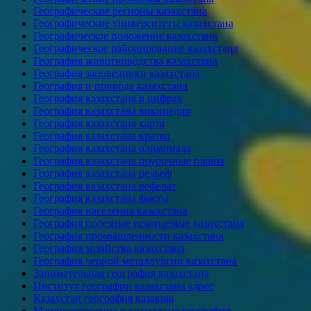
Географические регионы казахстана
Географические университеты казахстана
Географическое положение казахстана
Географическое районирование казахстана
География животноводства казахстана
География заповедники казахстана
География и природа казахстана
География казахстана в цифрах
География казахстана википедия
География казахстана карта
География казахстана кратко
География казахстана олимпиада
География казахстана поурочные планы
География казахстана рельеф
География казахстана реферат
География казахстана факты
География населения казахстана
География полезные ископаемые казахстана
География промышленности казахстана
География хозяйства казахстана
География черной металлургии казахстана
Занимательная география казахстана
Институт географии казахстана адрес
Казахстан география казакша
Машиностроение в казахстана география