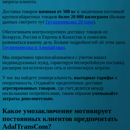
запросы клиента.
Доставка товаров
начиная от 500 кг
и заканчивая поставкой
крупногабаритных товаров
более 20 000 килограмм
(больше
данных смотрите тут
Грузоперевозки 20 тонн
).
Обеспечиваем контролируемую доставку товаров из
Беларуси, России и Европы в Казахстан и помогаем
развиваться вашему делу. Больше подробностей об этом здесь
Грузоперевозки в Азербайджан
.
Мы оперативно приспосабливаемся с учетом ваших
индивидуальных нужд, гарантируя бесперебойную поставку,
расширяя логистическую сеть и оптимизируя затраты.
У нас вы найдете универсальность,
выгодные тарифы
и
оперативность. Отдавайте предпочтение доставке
агрегированных товаров
, где счет делится между
несколькими потребителями, таким образом
уменьшайте
затраты дополнительно
.
Какое умозаключение мотивирует
постоянных клиентов предпочитать
AdalTransCom?