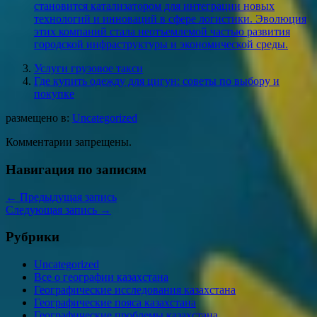
становится катализатором для интеграции новых
технологий и инноваций в сфере логистики. Эволюция
этих компаний стала неотъемлемой частью развития
городской инфраструктуры и экономической среды.
Услуги грузовое такси
Где купить одежду для цигун: советы по выбору и
покупке
размещено в:
Uncategorized
Комментарии запрещены.
Навигация по записям
←
Предыдущая запись
Следующая запись
→
Рубрики
Uncategorized
Все о географии казахстана
Географические исследования казахстана
Географические пояса казахстана
Географические проблемы казахстана