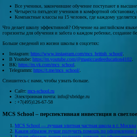
Все ученики, закончившие обучение поступают в высшие
Четыреста пятьдесят учеников в комфортной обстановке,
Компактные классы на 15 человек, где каждому уделяется
Что делает школу эффективной? Обучение на английском язык
горизонты для обучения и забота о каждом ребенке, создание 
Больше сведений из жизни школы в соцсетях:
Instagram:
https://www.instagram.com/mcs_british_school/
.
В Youtube:
https://m.youtube.com/@magiccastleeducation4102
.
ВК:
https://m.vk.com/mcs_school
.
Telegramm:
https://t.me/mcs_school/
.
Спишитесь с нами, чтобы узнать больше.
Сайт:
mcs-school.ru
Электронная почта: info@xbridge.ru
: +7(495)126-67-58
MCS School – перспективная инвестиция в светлое
MCS School — лучшая элитная частная школа в г. Москва
Каким образом лучше получить помощь по оформлению з
Каким образом лучше получить помощь по оформлению з