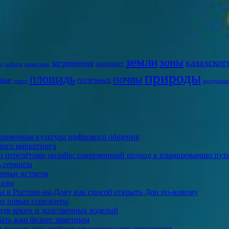
земли
зоны
казахског
загрязнения
занимает
ы
добыча
животных
природы
площадь
почвы
ные
полезных
плато
продукци
овременная культура цифрового общения
ского маркетинга
ми перелётами онлайн: современный подход к планированию пут
ь сервисы
левые встречи
налы
 в Ростове-на-Дону как способ открыть Дон по-новому
ют новые горизонты
для ярких и долговечных изделий
лать ваш бизнес заметным
и почему они требуют уважительного отношения