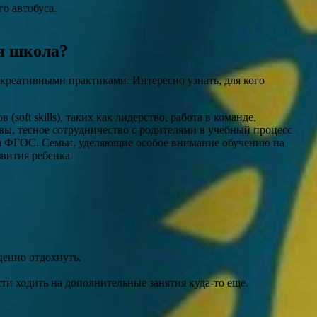
о автобуса.
ая школа?
креативными практиками. Интересно узнать, для кого
ft skills), таких как лидерство, работа в команде,
ы, тесное сотрудничество с родителями в учебный процесс
ам ФГОС. Семьи, уделяющие особое внимание обучению на
вития ребенка.
ценно отдохнуть.
ти ходить на дополнительные занятия куда-то еще.