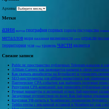
Архивы
Метки
азии
география
горных
города
государства
воздуха
границ
металлов
отрасли
моря
низменности
песча
населения
озера
части
территории
является
уровень
угля
урал
Свежие записи
Public.tg: пространство публичных Telegram-каналов и с
Affiliate.Careers: как развивается карьера в сфере партнёр
Как скачать авиабилеты на КупиБилет и управлять свои
SEO-инструменты для affiliate-маркетинга: как сравниват
Партнерские CPA-события: как выбирать полезные отрас
Репутация CPA-компаний: как проверять публичные сиг
Речные маршруты и активный отдых: байдарочные сплавы
Загадочные путешествия по воде: Как байдарки открыва
Круговая УФ-печать в Челябинске: технологии будущего 
Тейбл-тенты с рекламной вставкой в Челябинске: как сде
Мир медицинских препаратов: как рождаются лекарства 