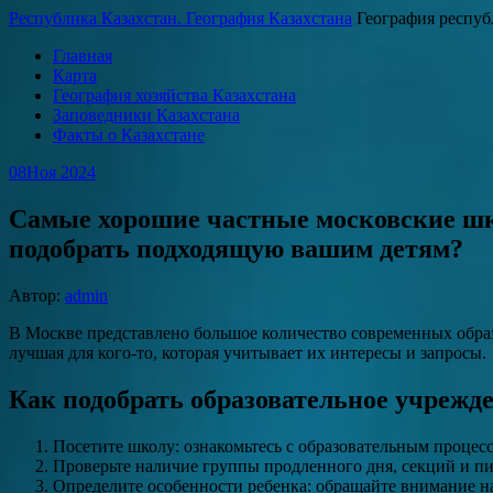
Республика Казахстан. География Казахстана
География респуб
Главная
Карта
География хозяйства Казахстана
Заповедники Казахстана
Факты о Казахстане
08
Ноя 2024
Самые хорошие частные московские шк
подобрать подходящую вашим детям?
Автор:
admin
В Москве представлено большое количество современных образ
лучшая для кого-то, которая учитывает их интересы и запросы.
Как подобрать образовательное учрежд
Посетите школу: ознакомьтесь с образовательным процесс
Проверьте наличие группы продленного дня, секций и пи
Определите особенности ребенка: обращайте внимание на