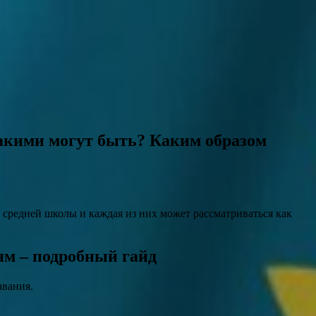
акими могут быть? Каким образом
средней школы и каждая из них может рассматриваться как
ям – подробный гайд
авания.