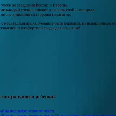
 учебные заведения России и Европы.
 где каждый ученик сможет раскрыть свой потенциал.
 много внимания со стороны педагогов.
е с носителями языка, желание быть первыми, инновационные о
безопасной и комфортной среды для обучения!
 завтра вашего ребенка!
айма под залог недвижимости
айма под залог недвижимости Прямо сейчас обсудим вниматель