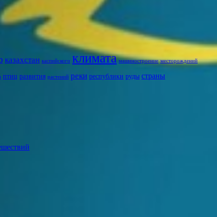
климата
о
казахстан
каспийского
машиностроение
месторождений
реки
страны
птиц
развития
республики
руды
и
растений
ешествий