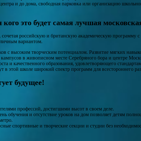
центра и до дома, свободная парковка или организацию школьног
я кого это будет самая лучшая московск
 сочетая российскую и британскую академическую программу с 
тличным вариантом.
с высоким творческим потенциалом. Развитие мягких навыков (so
кампусов в живописном месте Серебряного бора и центре Москв
роста и качественного образования, удовлетворяющего стандарт
ут в этой школе широкий спектр программ для всестороннего раз
тует будущее!
ителями профессий, достигшими высот в своем деле.
ь обучения и отсутствие уроков на дом позволяет детям полно
метро.
сные спортивные и творческие секции и студии без необходимос