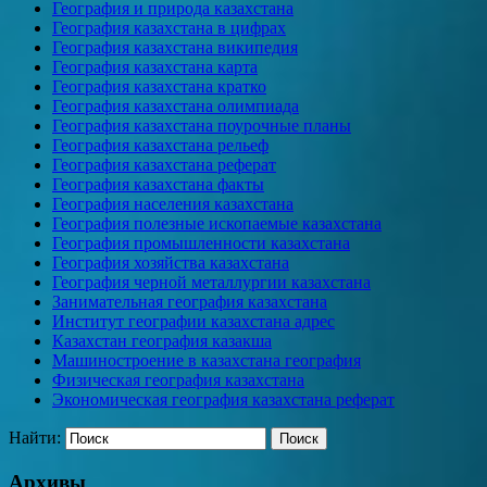
География и природа казахстана
География казахстана в цифрах
География казахстана википедия
География казахстана карта
География казахстана кратко
География казахстана олимпиада
География казахстана поурочные планы
География казахстана рельеф
География казахстана реферат
География казахстана факты
География населения казахстана
География полезные ископаемые казахстана
География промышленности казахстана
География хозяйства казахстана
География черной металлургии казахстана
Занимательная география казахстана
Институт географии казахстана адрес
Казахстан география казакша
Машиностроение в казахстана география
Физическая география казахстана
Экономическая география казахстана реферат
Найти:
Архивы