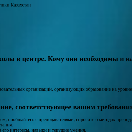
лики Казахстан
олы в центре. Кому они необходимы и к
овательных организаций, организующих образование на уровне 
ение, соответствующее вашим требовани
ом, пообщайтесь с преподавателями, спросите о методах препод
тания.
 его интересы, навыки и текущие умения.