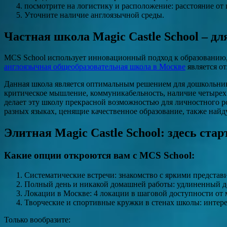
посмотрите на логистику и расположение: расстояние от 
Уточните наличие англоязычной среды.
Частная школа Magic Castle School – дл
MCS School использует инновационный подход к образованию,
англоязычная общеобразовательная школа в Москве
является о
Данная школа является оптимальным решением для дошкольников 
критическое мышление, коммуникабельность, наличие четырех 
делает эту школу прекрасной возможностью для личностного 
разных языках, ценящие качественное образование, также найд
Элитная Magic Castle School: здесь стар
Какие опции откроются вам с MCS School:
Систематические встречи: знакомство с яркими представ
Полный день и никакой домашней работы: удлиненный ден
Локации в Москве: 4 локации в шаговой доступности от 
Творческие и спортивные кружки в стенах школы: интере
Только вообразите: