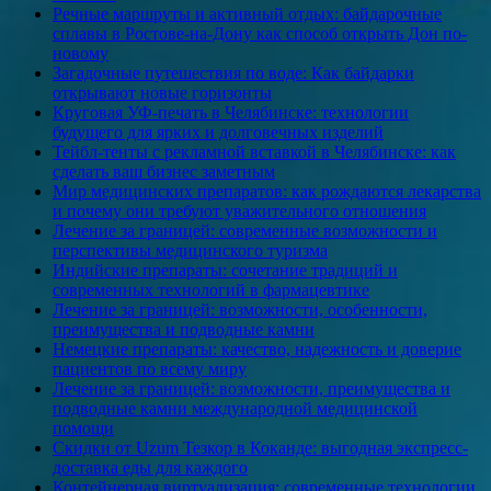
Речные маршруты и активный отдых: байдарочные
сплавы в Ростове-на-Дону как способ открыть Дон по-
новому
Загадочные путешествия по воде: Как байдарки
открывают новые горизонты
Круговая УФ-печать в Челябинске: технологии
будущего для ярких и долговечных изделий
Тейбл-тенты с рекламной вставкой в Челябинске: как
сделать ваш бизнес заметным
Мир медицинских препаратов: как рождаются лекарства
и почему они требуют уважительного отношения
Лечение за границей: современные возможности и
перспективы медицинского туризма
Индийские препараты: сочетание традиций и
современных технологий в фармацевтике
Лечение за границей: возможности, особенности,
преимущества и подводные камни
Немецкие препараты: качество, надежность и доверие
пациентов по всему миру
Лечение за границей: возможности, преимущества и
подводные камни международной медицинской
помощи
Скидки от Uzum Тезкор в Коканде: выгодная экспресс-
доставка еды для каждого
Контейнерная виртуализация: современные технологии