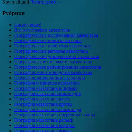
Крупнейший
Читать далее →
Рубрики
Uncategorized
Все о географии казахстана
Географические исследования казахстана
Географические пояса казахстана
Географические проблемы казахстана
Географические регионы казахстана
Географические университеты казахстана
Географическое положение казахстана
Географическое районирование казахстана
География животноводства казахстана
География заповедники казахстана
География и природа казахстана
География казахстана в цифрах
География казахстана википедия
География казахстана карта
География казахстана кратко
География казахстана олимпиада
География казахстана поурочные планы
География казахстана рельеф
География казахстана реферат
География казахстана факты