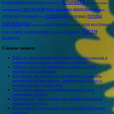
климата
казахского
казахстан
каспийского
машиностроение
металлов
моря
низменности
населения
месторождений
озера
площадь
почвы
отрасли
песчаные
полезных
плато
природы
реки
птиц
развития
республики
продукции
растений
части
территории
уровень
страны
угля
руды
урал
является
Свежие записи
Public.tg: пространство публичных Telegram-каналов и
современная культура цифрового общения
Affiliate.Careers: как развивается карьера в сфере
партнёрского маркетинга
Как скачать авиабилеты на КупиБилет и управлять
своими перелётами онлайн: современный подход к
планированию путешествий
SEO-инструменты для affiliate-маркетинга: как
сравнивать сервисы
Партнерские CPA-события: как выбирать полезные
отраслевые встречи
Репутация CPA-компаний: как проверять публичные
сигналы