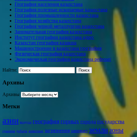
География населения казахстана
География полезные ископаемые казахстана
География промышленности казахстана
География хозяйства казахстана
География черной металлургии казахстана
Занимательная география казахстана
Институт географии казахстана адрес
Казахстан география казакша
Машиностроение в казахстана география
Физическая география казахстана
Экономическая география казахстана реферат
Найти:
Архивы
Архивы
Метки
азии
география
горных
города
государства
воздуха
земли
зоны
загрязнения
занимает
границы
добыча
животных