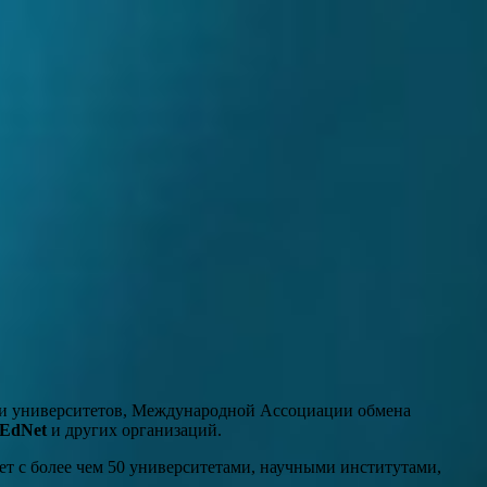
и университетов, Международной Ассоциации обмена
EdNet
и других организаций.
т с более чем 50 университетами, научными институтами,