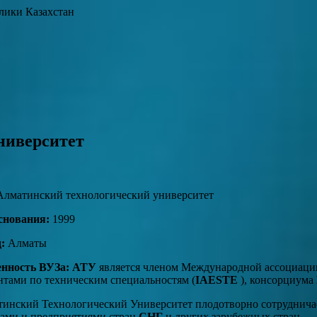
лики Казахстан
ниверситет
лматинский технологический университет
снования:
1999
:
Алматы
енность ВУЗа:
АТУ
является членом Международной ассоциаци
нтами по техническим специальностям (
IAESTE
), консорциума
инский Технологический Университет плодотворно сотрудничае
ами и предприятиями стран
СНГ
и других зарубежных стран.