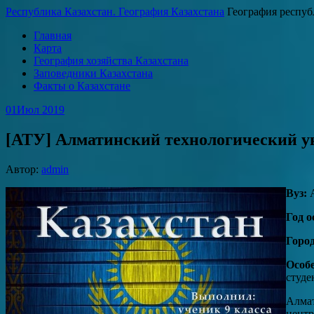
Республика Казахстан. География Казахстана
География респуб
Главная
Карта
География хозяйства Казахстана
Заповедники Казахстана
Факты о Казахстане
01
Июл 2019
[АТУ] Алматинский технологический у
Автор:
admin
Вуз:
А
Год о
Город
Особ
студе
Алмат
центр