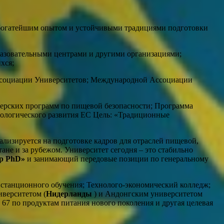
богатейшим опытом и устойчивыми традициями подготовки
разовательными центрами и другими организациями;
хся;
ссоциации Университетов; Международной Ассоциации
стерских программ по пищевой безопасности; Программа
нологического развития ЕС Цель: «Традиционные
ализируется на подготовке кадров для отраслей пищевой,
не и за рубежом. Университет сегодня – это стабильно
ор PhD»
и занимающий передовые позиции по генеральному
дистанционного обучения; Технолого-экономический колледж;
иверситетом (
Нидерланды
) и Андонгским университетом
7 по продуктам питания нового поколения и другая целевая