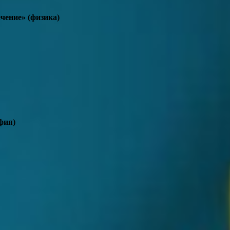
чение» (физика)
фия)