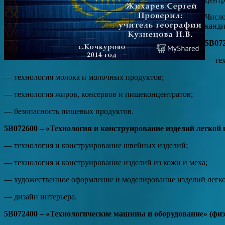
Число
канди
5В07
— тех
— технология молока и молочных продуктов;
— технология жиров, консервов и пищеконцентратов;
— безопасность пищевых продуктов.
5В072600 – «Технология и конструирование изделий легкой
— технология и конструирование швейных изделий;
— технология и конструирование изделий из кожи и меха;
— художественное оформление и моделирование изделий легк
— дизайн интерьера.
5В072400 – «Технологические машины и оборудование» (физ