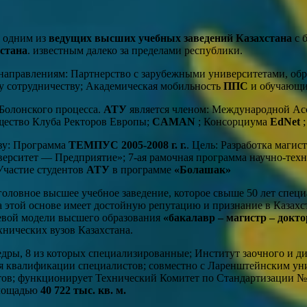
я одним из
ведущих высших учебных заведений Казахстана
с 
стана
. известным далеко за пределами республики.
направлениям: Партнерство с зарубежными университетами, об
у сотрудничеству; Академическая мобильность
ППС
и обучающи
Болонского процесса.
АТУ
является членом: Международной А
щество Клуба Ректоров Европы;
CAMAN
; Консорциума
EdNet
;
ву: Программа
ТЕМПУС 2005-2008 г. г.
. Цель: Разработка маги
ерситет — Предприятие»; 7-ая рамочная программа научно-тех
частие студентов
АТУ
в программе
«Болашак»
оловное высшее учебное заведение, которое свыше 50 лет специ
этой основе имеет достойную репутацию и признание в Казахста
евой модели высшего образования
«бакалавр – магистр – докт
нических вузов Казахстана.
федры, 8 из которых специализированные; Институт заочного и 
я квалификации специалистов; совместно с Ларенштейнским ун
ов; функционирует Технический Комитет по Стандартизации № 6
площадью
40 722 тыс. кв. м.