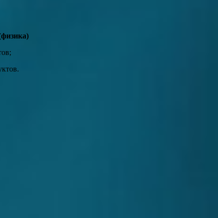
(физика)
ов;
уктов.