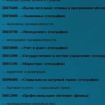
5В070400 – «Вычислительная техника и программное обеспе
5В050600 – «Экономика» (география)
— экономика промышленности.
5В050700 – «Менеджмент» (география)
— менеджмент промышленности.
5В050800 – «Учет и аудит» (география)
5В051000 – «Государственное и местное управление» (геогра
5В051100 – «Маркетинг» (география)
— маркетинг и коммерция.
5В090400 – «Социально-культурный сервис» (география)
— бытовые услуги; — социальный сервис.
5В012000 – «Профессиональное обучение» (физика)
— промышленное производство;