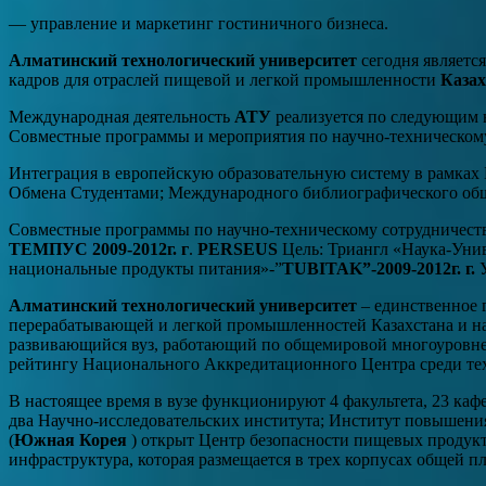
— управление и маркетинг гостиничного бизнеса.
Алматинский технологический университет
сегодня являетс
кадров для отраслей пищевой и легкой промышленности
Казах
Международная деятельность
АТУ
реализуется по следующим 
Совместные программы и мероприятия по научно-техническом
Интеграция в европейскую образовательную систему в рамках 
Обмена Студентами; Международного библиографического об
Совместные программы по научно-техническому сотрудничест
ТЕМПУС 2009-2012г. г
.
PERSEUS
Цель: Триангл «Наука-Унив
национальные продукты питания»-”
TUBITAK”-2009-2012г. г.
У
Алматинский технологический университет
– единственное г
перерабатывающей и легкой промышленностей Казахстана и на 
развивающийся вуз, работающий по общемировой многоуровн
рейтингу Национального Аккредитационного Центра среди тех
В настоящее время в вузе функционируют 4 факультета, 23 ка
два Научно-исследовательских института; Институт повышени
(
Южная Корея
) открыт Центр безопасности пищевых продукт
инфраструктура, которая размещается в трех корпусах общей 