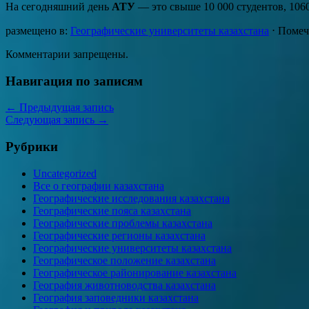
На сегодняшний день
АТУ
— это свыше 10 000 студентов, 1060
размещено в:
Географические университеты казахстана
⋅
Помеч
Комментарии запрещены.
Навигация по записям
←
Предыдущая запись
Следующая запись
→
Рубрики
Uncategorized
Все о географии казахстана
Географические исследования казахстана
Географические пояса казахстана
Географические проблемы казахстана
Географические регионы казахстана
Географические университеты казахстана
Географическое положение казахстана
Географическое районирование казахстана
География животноводства казахстана
География заповедники казахстана