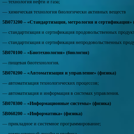
— технология нефти и газа;
— химическая технология биологически активных веществ
5В073200 – «Стандартизация, метрология и сертификация» 
— стандартизация и сертификация продовольственных продукт
— стандартизация и сертификация непродовольственных прод
5В070100 – «Биотехнология» (биология)
— пищевая биотехнология.
5В070200 – «Автоматизация и управление» (физика)
— автоматизация технологических процессов;
— автоматизация и информация в системах управления.
5В070300 – «Информационные системы» (физика)
5В060200 – «Информатика» (физика)
— прикладное и системное программирование;
— компьютерный дизайн и графика.