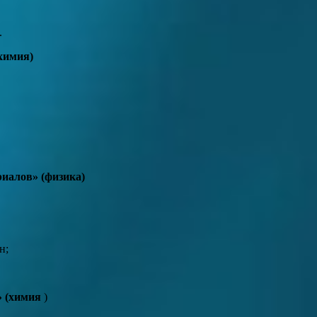
.
химия)
иалов» (физика)
н;
» (химия
)