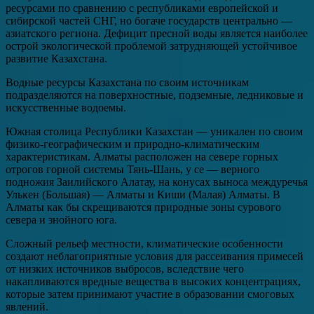
ресурсами по сравнению с республиками европейской и
сибирской частей СНГ, но богаче государств центрально —
азиатского региона. Дефицит пресной воды является наиболее
острой экологической проблемой затрудняющей устойчивое
развитие Казахстана.
Водные ресурсы Казахстана по своим источникам
подразделяются на поверхностные, подземные, ледниковые и
искусственные водоемы.
Южная столица Республики Казахстан — уникален по своим
физико-географическим и природно-климатическим
характеристикам. Алматы расположен на севере горных
отрогов горной системы Тянь-Шань, у се — верного
подножия Заилийского Алатау, на конусах выноса междуречья
Улькен (Большая) — Алматы и Киши (Малая) Алматы. В
Алматы как бы скрещиваются природные зоны сурового
севера и знойного юга.
Сложный рельеф местности, климатические особенности
создают неблагоприятные условия для рассеивания примесей
от низких источников выбросов, вследствие чего
накапливаются вредные вещества в высоких концентрациях,
которые затем принимают участие в образовании смоговых
явлений.