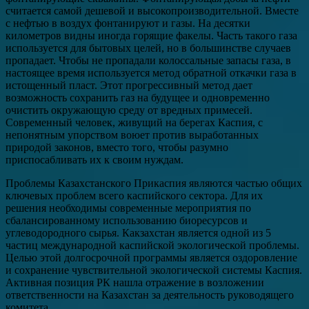
считается самой дешевой и высокопроизводительной. Вместе
с нефтью в воздух фонтанируют и газы. На десятки
километров видны иногда горящие факелы. Часть такого газа
используется для бытовых целей, но в большинстве случаев
пропадает. Чтобы не пропадали колоссальные запасы газа, в
настоящее время используется метод обратной откачки газа в
истощенный пласт. Этот прогрессивный метод дает
возможность сохранить газ на будущее и одновременно
очистить окружающую среду от вредных примесей.
Современный человек, живущий на берегах Каспия, с
непонятным упорством воюет против выработанных
природой законов, вместо того, чтобы разумно
приспосабливать их к своим нуждам.
Проблемы Казахстанского Прикаспия являются частью общих
ключевых проблем всего каспийского сектора. Для их
решения необходимы современные мероприятия по
сбалансированному использованию биоресурсов и
углеводородного сырья. Какзахстан является одной из 5
частиц международной каспийской экологической проблемы.
Целью этой долгосрочной программы является оздоровление
и сохранение чувствительной экологической системы Каспия.
Активная позиция РК нашла отражение в возложении
ответственности на Казахстан за деятельность руководящего
комитета.