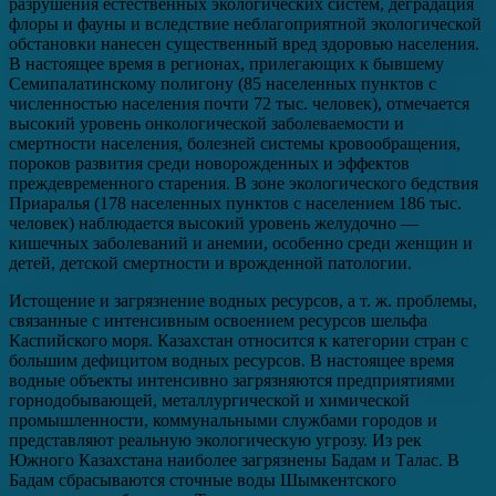
разрушения естественных экологических систем, деградация
флоры и фауны и вследствие неблагоприятной экологической
обстановки нанесен существенный вред здоровью населения.
В настоящее время в регионах, прилегающих к бывшему
Семипалатинскому полигону (85 населенных пунктов с
численностью населения почти 72 тыс. человек), отмечается
высокий уровень онкологической заболеваемости и
смертности населения, болезней системы кровообращения,
пороков развития среди новорожденных и эффектов
преждевременного старения. В зоне экологического бедствия
Приаралья (178 населенных пунктов с населением 186 тыс.
человек) наблюдается высокий уровень желудочно —
кишечных заболеваний и анемии, особенно среди женщин и
детей, детской смертности и врожденной патологии.
Истощение и загрязнение водных ресурсов, а т. ж. проблемы,
связанные с интенсивным освоением ресурсов шельфа
Каспийского моря. Казахстан относится к категории стран с
большим дефицитом водных ресурсов. В настоящее время
водные объекты интенсивно загрязняются предприятиями
горнодобывающей, металлургической и химической
промышленности, коммунальными службами городов и
представляют реальную экологическую угрозу. Из рек
Южного Казахстана наиболее загрязнены Бадам и Талас. В
Бадам сбрасываются сточные воды Шымкентского