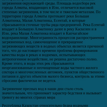
загрязнения окружающей среды. Площадь водосбора рек
города Алматы, впадающих в Или, отличается высокой
степенью загрязнения, в том числе и тяжелым металлам. По
территории города Алматы протекают реки Большая
Алматинка, Малая Алматинка, Есентай, в которые
сбрасываются сточные трубы ряда предприятий. Река Есентай
впадает в Большую Алматинку далее в реку Каскелен и в
Или, река Малая Алматинка впадает в Капчагайское
водохранилище. Многогранность процессов распространения
загрязненных вод, самоочищение и превращение
загрязняющих веществ в водных объектах является причиной
того, что до настоящего времени проблема формирования
качества воды в реках и водоемах, испытывающих
антропогенное воздействие, не решена достаточно полно.
Кроме этого, в воды этих рек сбрасываются
неорганизованные и неочищенные воды частного жилого
сектора и многочисленных автомоек, пунктов общественного
питания и других объектов малого бизнеса, контроль за этими
сбросами фактически не ведется.
Загрязнение пресных вод в наши дни стало столь
значительным, что принимает характер бедствия и вызывает
тревогу во многих странах мира
Республика Казахстан относительно бедна водными