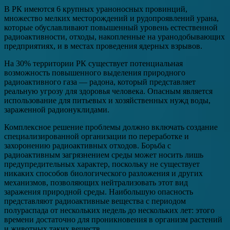
В РК имеются 6 крупных ураноносных провинций,
множество мелких месторождений и рудопроявлений урана,
которые обуславливают повышенный уровень естественной
радиоактивности, отходы, накопленные на уранодобывающих
предприятиях, и в местах проведения ядерных взрывов.
На 30% территории РК существует потенциальная
возможность повышенного выделения природного
радиоактивного газа — радона, который представляет
реальную угрозу для здоровья человека. Опасным является
использование для питьевых и хозяйственных нужд воды,
зараженной радионуклидами.
Комплексное решение проблемы должно включать создание
специализированной организации по переработке и
захоронению радиоактивных отходов. Борьба с
радиоактивным загрязнением среды может носить лишь
предупредительных характер, поскольку не существует
никаких способов биологического разложения и других
механизмов, позволяющих нейтрализовать этот вид
заражения природной среды. Наибольшую опасность
представляют радиоактивные вещества с периодом
полураспада от нескольких недель до нескольких лет: этого
времени достаточно для проникновения в организм растений
и животных таких веществ.