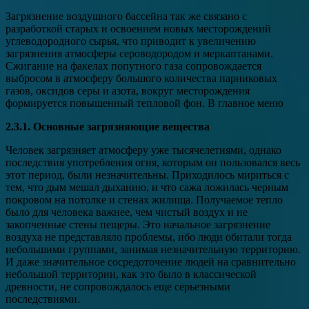
Загрязнение воздушного бассейна так же связано с
разработкой старых и освоением новых месторождений
углеводородного сырья, что приводит к увеличению
загрязнения атмосферы сероводородом и меркаптанами.
Сжигание на факелах попутного газа сопровождается
выбросом в атмосферу большого количества парниковых
газов, оксидов серы и азота, вокруг месторождения
формируется повышенный тепловой фон. В главное меню
2.3.1. Основные загрязняющие вещества
Человек загрязняет атмосферу уже тысячелетиями, однако
последствия употребления огня, которым он пользовался весь
этот период, были незначительны. Приходилось мириться с
тем, что дым мешал дыханию, и что сажа ложилась черным
покровом на потолке и стенах жилища. Получаемое тепло
было для человека важнее, чем чистый воздух и не
закопченные стены пещеры. Это начальное загрязнение
воздуха не представляло проблемы, ибо люди обитали тогда
небольшими группами, занимая незначительную территорию.
И даже значительное сосредоточение людей на сравнительно
небольшой территории, как это было в классической
древности, не сопровождалось еще серьезными
последствиями.