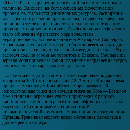
30.08.1991 г. о запрещении испытаний на Семипалатинском
полигоне. Одной из наиболее серьезных экологических
проблем РК стало истощение водных ресурсов. Расширение
масштабов потребления пресной воды, в первую очередь для
поливного земледелия, привело к засолению и истощению
природных водных источников. Особенно катастрофическим
стало обмеление Аральского моря вследствие
нерационального использования вод Амударьи и Сырдарьи.
Уровень моря упал на 13 метров, обнажившееся морское дно
превратилось в соляную пустыню. Ежегодные пыльные бури
разносят соль на огромные территории Евразии. Уменьшение
зеркала моря привело за собой изменение направления ветров
и климатических характеристик региона.
Подобная же ситуация сложилась на озере Балхаш, уровень
которого за 10-15 лет снизился на 2,8 -3 метра. В то же время
продолжается подъем Каспийского моря, вызванный
непродуманным решением осушения залива Кара — Богазгол.
Уже затоплены огромные участки прибрежных районов,
пастбищные районы и перспективные нефтеносные участки.
Зыряновский свинцовый и Лениногорский
полиметаллический комбинаты стали причиной загрязнения
Иртыша. Тревожная экологическая обстановка сложилась в
долине рек Или и Урал.