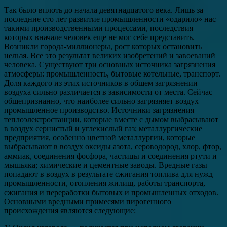
Так было вплоть до начала девятнадцатого века. Лишь за
последние сто лет развитие промышленности «одарило» нас
такими производственными процессами, последствия
которых вначале человек еще не мог себе представить.
Возникли города-миллионеры, рост которых остановить
нельзя. Все это результат великих изобретений и завоеваний
человека. Существуют три основных источника загрязнения
атмосферы: промышленность, бытовые котельные, транспорт.
Доля каждого из этих источников в общем загрязнении
воздуха сильно различается в зависимости от места. Сейчас
общепризнанно, что наиболее сильно загрязняет воздух
промышленное производство. Источники загрязнения —
теплоэлектростанции, которые вместе с дымом выбрасывают
в воздух сернистый и углекислый газ; металлургические
предприятия, особенно цветной металлургии, которые
выбрасывают в воздух оксиды азота, сероводород, хлор, фтор,
аммиак, соединения фосфора, частицы и соединения ртути и
мышьяка; химические и цементные заводы. Вредные газы
попадают в воздух в результате сжигания топлива для нужд
промышленности, отопления жилищ, работы транспорта,
сжигания и переработки бытовых и промышленных отходов.
Основными вредными примесями пирогенного
происхождения являются следующие: