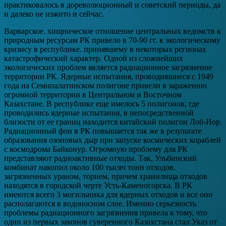
практиковалось в дореволюционный и советский периоды, да
и далеко не изжито и сейчас.
Варварское. хищническое отношение центральных ведомств к
природным ресурсам РК привело в 70-90 гг. к экологическому
кризису в республике. принявшему в некоторых регионах
катастрофический характер. Одной из сложнейших
экологических проблем является радиационное загрязнение
территории РК. Ядерные испытания, проводившиеся с 1949
года на Семипалатинском полигоне привели в заражению
огромной территории в Центральном и Восточном
Казахстане. В республике еще имелось 5 полигонов, где
проводились ядерные испытания, в непосредственной
близости от ее границ находится китайский полигон Лоб-Нор.
Радиационный фон в РК повышается так же в результате
образования озоновых дыр при запуске космических кораблей
с космодрома Байконур. Огромную проблему для РК
представляют радиоактивные отходы. Так, Ульбинский
комбинат накопил около 100 тысяч тонн отходов.
загрязненных ураном, торием, причем хранилища отходов
находятся в городской черте Усть-Каменогорска. В РК
имеются всего 3 могильника для ядерных отходов и все они
располагаются в водоносном слое. Именно серьезность
проблемы радиационного загрязнения привела к тому, что
один из первых законов суверенного Казахстана стал Указ от