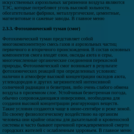
искусственных аэрозольных загрязнении воздуха являются
ТЭС, которые потребляют уголь высокой зольности,
обогатительные фабрики, металлургические, цементные,
магнезитовые и сажевые заводы. В главное меню
2.3.3. Фотохимический туман (смог)
Фотохимический туман представляет собой
многокомпонентную смесь газов и аэрозольных частиц
первичного и вторичного происхождения. В состав основных
компонентов смога входят озон, оксиды азота и серы,
многочисленные органические соединения перекисной
природы, Фотохимический смог возникает в результате
фотохимических реакций при определенных условиях:
наличии в атмосфере высокой концентрации оксидов азота,
углеводородов и других загрязнителей интенсивной
солнечной радиации и безветрия, либо очень слабого обмена
воздуха в приземном слое. Устойчивая безветренная погода,
обычно сопровождающаяся инверсиями, необходима для
создания высокой концентрации реагирующих веществ.
Такие условия создаются чаще в июне-сентябре и реже зимой.
По своему физиологическому воздействию на организм
человека они крайне опасны для дыхательной и кровеносной
системы и часто бывают причиной преждевременной смерти
городских жителей с ослабленным здоровьем. В главное меню