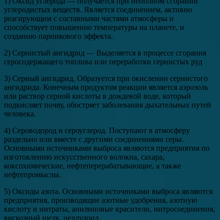
1) Оксид углерода — получается при неполном сгорании
углеродистых веществ. Является соединением, активно
реагирующим с составными частями атмосферы и
способствует повышению температуры на планете, и
созданию парникового эффекта.
2) Сернистый ангидрид — Выделяется в процессе сгорания
серосодержащего топлива или переработки сернистых руд
3) Серный ангидрид. Образуется при окислении сернистого
ангидрида. Конечным продуктом реакции является аэрозоль
или раствор серной кислоты в дождевой воде, который
подкисляет почву, обостряет заболевания дыхательных путей
человека.
4) Сероводород и сероуглерод. Поступают в атмосферу
раздельно или вместе с другими соединениями серы.
Основными источниками выброса являются предприятия по
изготовлению искусственного волокна, сахара,
коксохимические, нефтеперерабатывающие, а также
нефтепромыслы.
5) Оксиды азота. Основными источниками выброса являются
предприятия, производящие азотные удобрения, азотную
кислоту и нитраты, анилиновые красители, нитросоединения,
вискозный шелк, целлулоид.