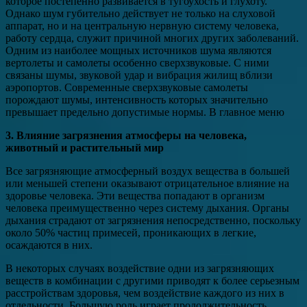
которое постепенно развивается в тугоухость и глухоту.
Однако шум губительно действует не только на слуховой
аппарат, но и на центральную нервную систему человека,
работу сердца, служит причиной многих других заболеваний.
Одним из наиболее мощных источников шума являются
вертолеты и самолеты особенно сверхзвуковые. С ними
связаны шумы, звуковой удар и вибрация жилищ вблизи
аэропортов. Современные сверхзвуковые самолеты
порождают шумы, интенсивность которых значительно
превышает предельно допустимые нормы. В главное меню
3. Влияние загрязнения атмосферы на человека,
животный и растительный мир
Все загрязняющие атмосферный воздух вещества в большей
или меньшей степени оказывают отрицательное влияние на
здоровье человека. Эти вещества попадают в организм
человека преимущественно через систему дыхания. Органы
дыхания страдают от загрязнения непосредственно, поскольку
около 50% частиц примесей, проникающих в легкие,
осаждаются в них.
В некоторых случаях воздействие одни из загрязняющих
веществ в комбинации с другими приводят к более серьезным
расстройствам здоровья, чем воздействие каждого из них в
отдельности. Большую роль играет продолжительность