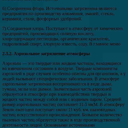
6) Соединения фтора. Источниками загрязнения являются
предприятия по производству алюминия, эмалей, стекла,
керамики, стали, фосфорных удобрений.
7) Соединения хлора. Поступают в атмосферу от химических
предприятий, производящих соляную кислоту,
хлорсодержащие пестициды, органические красители,
гидролизный спирт, хлорную известь, соду. В главное меню
2.3.2. Аэрозольное загрязнение атмосферы
Аэрозоли — это твердые или жидкие частицы, находящиеся
во взвешенном состоянии в воздухе. Твердые компоненты
аэрозолей в ряде случаев особенно опасны для организмов, а у
людей вызывают специфические заболевания. В атмосфере
аэрозольные загрязнения воспринимаются в виде дыма,
тумана, мглы или дымки. Значительная часть аэрозолей
образуется в атмосфере при взаимодействии твердых и
жидких частиц между собой или с водяным паром. Средний
размер аэрозольных частиц составляет 11-5 мкМ. В атмосферу
Земли ежегодно поступает около 11 куб. км. пылевидных
частиц искусственного происхождения. Большое количество
пылевых частиц образуется также в ходе производственной
деятельности людей. Основными источниками