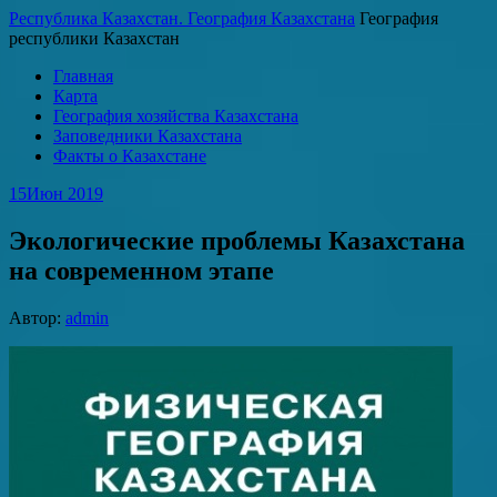
Республика Казахстан. География Казахстана
География
республики Казахстан
Главная
Карта
География хозяйства Казахстана
Заповедники Казахстана
Факты о Казахстане
15
Июн 2019
Экологические проблемы Казахстана
на современном этапе
Автор:
admin