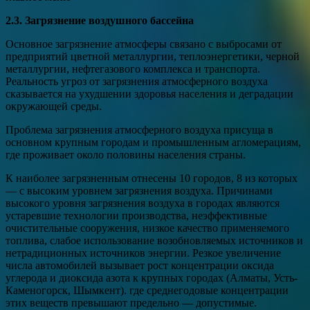
2.3. Загрязнение воздушного бассейна
Основное загрязнение атмосферы связано с выбросами от
предприятий цветной металлургии, теплоэнергетики, черной
металлургии, нефтегазового комплекса и транспорта.
Реальность угроз от загрязнения атмосферного воздуха
сказывается на ухудшении здоровья населения и деградации
окружающей среды.
Проблема загрязнения атмосферного воздуха присуща в
основном крупным городам и промышленным агломерациям,
где проживает около половины населения страны.
К наиболее загрязненным отнесены 10 городов, 8 из которых
— с высоким уровнем загрязнения воздуха. Причинами
высокого уровня загрязнения воздуха в городах являются
устаревшие технологии производства, неэффективные
очистительные сооружения, низкое качество применяемого
топлива, слабое использование возобновляемых источников и
нетрадиционных источников энергии. Резкое увеличение
числа автомобилей вызывает рост концентрации оксида
углерода и диоксида азота к крупных городах (Алматы, Усть-
Каменогорск, Шымкент). где среднегодовые концентрации
этих веществ превышают предельно — допустимые.