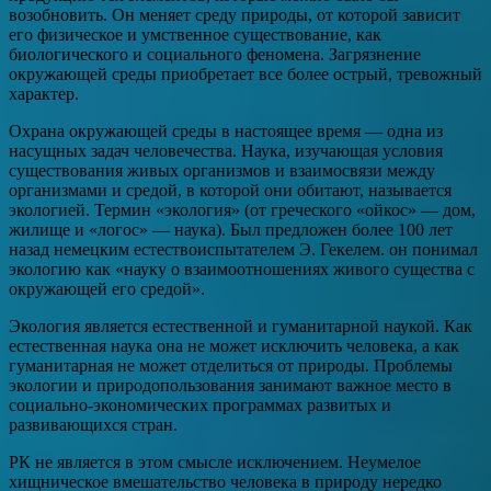
возобновить. Он меняет среду природы, от которой зависит
его физическое и умственное существование, как
биологического и социального феномена. Загрязнение
окружающей среды приобретает все более острый, тревожный
характер.
Охрана окружающей среды в настоящее время — одна из
насущных задач человечества. Наука, изучающая условия
существования живых организмов и взаимосвязи между
организмами и средой, в которой они обитают, называется
экологией. Термин «экология» (от греческого «ойкос» — дом,
жилище и «логос» — наука). Был предложен более 100 лет
назад немецким естествоиспытателем Э. Гекелем. он понимал
экологию как «науку о взаимоотношениях живого существа с
окружающей его средой».
Экология является естественной и гуманитарной наукой. Как
естественная наука она не может исключить человека, а как
гуманитарная не может отделиться от природы. Проблемы
экологии и природопользования занимают важное место в
социально-экономических программах развитых и
развивающихся стран.
РК не является в этом смысле исключением. Неумелое
хищническое вмешательство человека в природу нередко