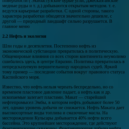
поверхности ( Экибастузские бурые угли, Джесказганские
медные руды и т. д.) добываются открытым методом. т. е.
ведутся карьерные разработки. С одной стороны, такого
характера разработки обходятся значительно дешевле, с
другой — природный ландшафт сильно разрушается. В
главное меню
2.2 Нефть и экология
Шли годы и десятилетия. Постепенно нефть из
экономической субстанции превратилась в политическую.
Общемировые влияния со всех сторон континента неумолимо
сшибались здесь, в центре Евразии. Политика превратилась в
непредсказуемую вершительницу народных судеб. Яркий
тому пример — последние события вокруг правового статуса
Каспийского моря.
Известно, что нефть нельзя черпать беспредельно, но со
временем пластовое давление падает, а нефть как и др.
ископаемые залегает пластами. Макат — старейший
нефтепромысел Эмбы, в котором нефть добывают более 50
лет, однако уровень добычи не снижается. Нефть Маката дает
высокосортные виды топлива и смазочные масла. На
месторождении Кульсары добывается 40% нефти всего
бассейна. Это крупнейшее месторождение, где действуют
фонтанирующие скважины. Фонтанирующая добыча нефти