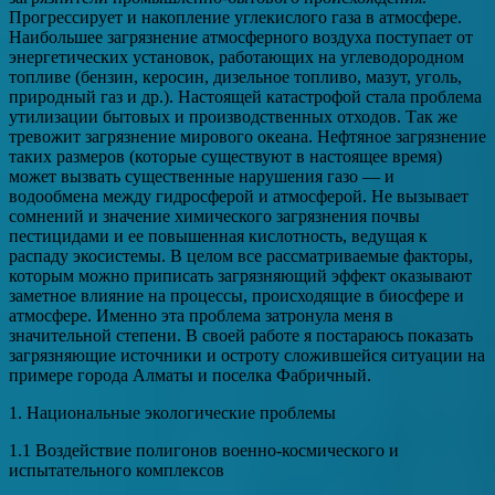
Прогрессирует и накопление углекислого газа в атмосфере.
Наибольшее загрязнение атмосферного воздуха поступает от
энергетических установок, работающих на углеводородном
топливе (бензин, керосин, дизельное топливо, мазут, уголь,
природный газ и др.). Настоящей катастрофой стала проблема
утилизации бытовых и производственных отходов. Так же
тревожит загрязнение мирового океана. Нефтяное загрязнение
таких размеров (которые существуют в настоящее время)
может вызвать существенные нарушения газо — и
водообмена между гидросферой и атмосферой. Не вызывает
сомнений и значение химического загрязнения почвы
пестицидами и ее повышенная кислотность, ведущая к
распаду экосистемы. В целом все рассматриваемые факторы,
которым можно приписать загрязняющий эффект оказывают
заметное влияние на процессы, происходящие в биосфере и
атмосфере. Именно эта проблема затронула меня в
значительной степени. В своей работе я постараюсь показать
загрязняющие источники и остроту сложившейся ситуации на
примере города Алматы и поселка Фабричный.
1. Национальные экологические проблемы
1.1 Воздействие полигонов военно-космического и
испытательного комплексов