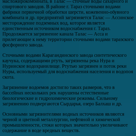
масложирокомбината, в Талас — сточные воды сахарного и
спиртового заводов. В районе г. Тараз сточными водами
фабрики первичной обработки шерсти, кожевенно-обувного
комбината и др. предприятий загрязняется Талас — Ассинское
месторождение подземных вод, которое является
единственным источником водоснабжения г. Тараз.
Продолжается загрязнение канала Талас — Асса и
прилегающие к нему территории сточными водами таразского
фосфорного завода.
Сточными водами Карагандинского завода синтетического
каучука, содержащими ртуть, загрязнены река Нура и
Нуринское водохранилище. Ртутью загрязнен и поток реки
Нуры, используемый для водоснабжения населения и водопоя
скота.
Загрязнение водоемов достигло таких размеров, что в
бассейнах нескольких рек нарушены естественные
биологические и гидрохимические режимы. Сильному
загрязнению подвергаются Сырдарья, озеро Балхаш и др.
Основными загрязнителями водных источников являются
черной и цветной металлургии, нефтяной и химической
промышленности, стоки которых значительно увеличивают
содержание в воде вредных веществ.