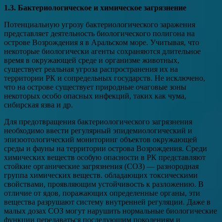
1.3. Бактериологическое и химическое загрязнение
Потенциальную угрозу бактериологического заражения
представляет деятельность биологического полигона на
острове Возрождения я в Аральском море. Учитывая, что
некоторые биологически агенты сохраняются длительное
время в окружающей среде и организме животных,
существует реальная угроза распространения их на
территории РК и сопредельных государств. Не исключено,
что на острове существует природные очаговые зоны
некоторых особо опасных инфекций, таких как чума,
сибирская язва и др.
Для предотвращения бактериологического загрязнения
необходимо ввести регулярный эпидемиологический и
эпизоотологический мониторинг объектов окружающей
среды и фауны на территории острова Возрождения. Среди
химических веществ особую опасности в РК представляют
стойкие органические загрязнения (СОЗ) — разнородная
группа химических веществ. обладающих токсическими
свойствами, проявляющим устойчивость к разложению. В
отличие от ядов, поражающих определенные органы, эти
вещества разрушают систему внутренней регуляции. Даже в
малых дозах СОЗ могут нарушить нормальные биологические
функции передаваться последующим поколениям и