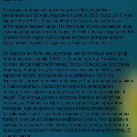
Благодаря широкому применению нефти ее добыча
увеличилась с 10 млн. баррелей в день в 1950 годах до 65 млн.
баррелей в 1990 г. И за эти 40 лет нефть стала основным
источником сырья в мире. Нефть стала играть ключевую роль
в мекждународных отношениях. В 1960 г. была создана ОПЕК
(организация стран экспортеров нефти) в которую вошли
Иран, Ирак, Кувейт, Саудовская Аравия, Венесуэла.
На Каспии не было еще крупных экологических катастроф
подобных катастрофе 1989 г. в Заливе принца Вильяма на
Аляске, когда нефтяной танкер Эксон Вальдес напоролся на
подводный риф. Тогда в море вылилось около 240 тысяч
баррелей нефти, что привело к загрязнению 1600 км
береговой линии, включая побережье 3 национальных парков
и 5 заповедников. Несмотря на меры по ликвидации
последствий аварии, природе был нанесен непоправимый
ущерб. Проблемы добычи нефти на Каспии не могут не
волновать. Выбросы нефти в море происходят при мойке
танкеров, при авариях на морских нефтедобывающих
платформах, при ее транспортировке. По поверхности воды
тонкой пленкой разливается нефтяное пятно. Что привело к
уменьшению количества рыб осетровых пород на Каспии и
приводит к массовой гибели Каспийских тюленей и птиц. В
главное меню