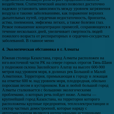
воздействия. Статистический анализ позволил достаточно
надежно установить зависимость между уровнем загрязнения
воздуха и такими заболеваниями, как поражение верхних
дыхательных путей, сердечная недостаточность, бронхиты,
астма, пневмония, эмфизема легких, а также болезни глаз.
Резкое повышение концентрации примесей, сохраняющееся в
течение нескольких дней, увеличивает смертность людей
пожилого возраста от респираторных и сердечно-сосудистых
заболеваний. В главное меню
4. Экологическая обстановка в г. Алматы
Южная столица Казахстана, город Алматы расположен на
юго-восточной части РК на севере горных отрогов Тянь-Шаня
у подножия склона Заилийского Алатау на высоте 600-900
метров над уровнем моря, в долинах рек Большой и Малой
Алматинки. Территория, примыкающая к городу и лежащая
на отметке 600 м. над уровнем моря, плодородная, обильно
поросшая лесом и кустарником. Как и любой большой город
Алматы сталкивается с большими экологическими
проблемами, о которых речь пойдет ниже. Алматы —
крупнейший город Казахстана, на территории которого
расположены крупные предприятия, теплоэлектростанции и
сектор частных домостроений, которые наряду с
автотранспортом являются интенсивными источниками