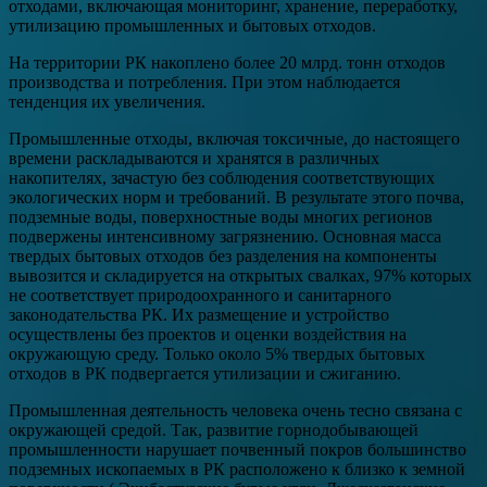
отходами, включающая мониторинг, хранение, переработку,
утилизацию промышленных и бытовых отходов.
На территории РК накоплено более 20 млрд. тонн отходов
производства и потребления. При этом наблюдается
тенденция их увеличения.
Промышленные отходы, включая токсичные, до настоящего
времени раскладываются и хранятся в различных
накопителях, зачастую без соблюдения соответствующих
экологических норм и требований. В результате этого почва,
подземные воды, поверхностные воды многих регионов
подвержены интенсивному загрязнению. Основная масса
твердых бытовых отходов без разделения на компоненты
вывозится и складируется на открытых свалках, 97% которых
не соответствует природоохранного и санитарного
законодательства РК. Их размещение и устройство
осуществлены без проектов и оценки воздействия на
окружающую среду. Только около 5% твердых бытовых
отходов в РК подвергается утилизации и сжиганию.
Промышленная деятельность человека очень тесно связана с
окружающей средой. Так, развитие горнодобывающей
промышленности нарушает почвенный покров большинство
подземных ископаемых в РК расположено к близко к земной